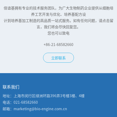
倍谙基拥有专业的技术服务团队，为广大生物制药企业提供从细胞培
养工艺开发与优化、培养基配方设
计到培养基加工制造的高品质一站式服务。如有任何问题，请点击留
言，我们将会尽快回复您。
您也可以致电
+86-21-68582660
立即联系
联系我们
地址：上海市闵行区绿洲环路396弄3号楼3楼、4楼
电话：021-68582660
邮箱：marketing@bio-engine.com.cn