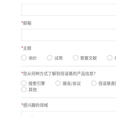
*
邮箱
© 2026 AutoNavi
- GS(2019)6379号
*
主题
询价
试用
索要文献
*
您从何种方式了解到倍谙基的产品信息？
搜索引擎
展会/会议
倍谙基直
其他
*
感兴趣的领域