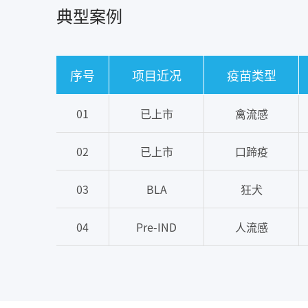
典型案例
序号
项目近况
疫苗类型
01
已上市
禽流感
02
已上市
口蹄疫
03
BLA
狂犬
04
Pre-IND
人流感