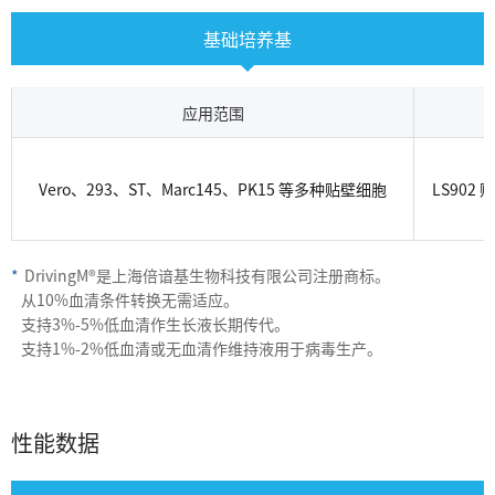
基础培养基
应用范围
Vero、293、ST、Marc145、PK15 等多种贴壁细胞
LS90
*
DrivingM®是上海倍谙基生物科技有限公司注册商标。
从10%血清条件转换无需适应。
支持3%-5%低血清作生长液长期传代。
支持1%-2%低血清或无血清作维持液用于病毒生产。
性能数据