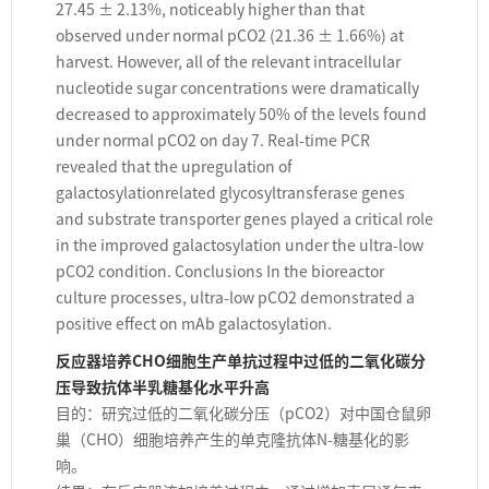
27.45 ± 2.13%, noticeably higher than that
observed under normal pCO2 (21.36 ± 1.66%) at
harvest. However, all of the relevant intracellular
nucleotide sugar concentrations were dramatically
decreased to approximately 50% of the levels found
under normal pCO2 on day 7. Real-time PCR
revealed that the upregulation of
galactosylationrelated glycosyltransferase genes
and substrate transporter genes played a critical role
in the improved galactosylation under the ultra-low
pCO2 condition. Conclusions In the bioreactor
culture processes, ultra-low pCO2 demonstrated a
positive effect on mAb galactosylation.
反应器培养CHO细胞生产单抗过程中过低的二氧化碳分
压导致抗体半乳糖基化水平升高
目的：研究过低的二氧化碳分压（pCO2）对中国仓鼠卵
巢（CHO）细胞培养产生的单克隆抗体N-糖基化的影
响。