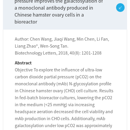
pressure improves the galactosylation of
a monoclonal antibody produced in
Chinese hamster ovary cells in a
bioreactor
Author: Chen Wang, Jiaqi Wang, Min Chen, Li Fan,
Liang Zhao*, Wen-Song Tan.
Biotechnology Letters, 2018, 40(8): 1201-1208
Abstract
Objective To explore the influence of ultra-low
carbon dioxide partial pressure (pCO2) on the
monoclonal antibody (mAb) N-glycosylation profile
in Chinese hamster ovary (CHO) cell culture. Results
In fed-batch bioreactor cultures, lowering the pCO2
in the medium (<25 mmHg) via increasing
headspace aeration decreased the cell viability and
mAb production in CHO cells. Additionally, mAb
galactosylation under low pCO2 was approximately