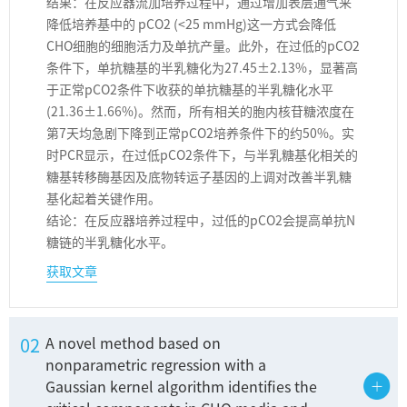
结果：在反应器流加培养过程中，通过增加表层通气来
降低培养基中的 pCO2 (<25 mmHg)这一方式会降低
CHO细胞的细胞活力及单抗产量。此外，在过低的pCO2
条件下，单抗糖基的半乳糖化为27.45±2.13%，显著高
于正常pCO2条件下收获的单抗糖基的半乳糖化水平
(21.36±1.66%)。然而，所有相关的胞内核苷糖浓度在
第7天均急剧下降到正常pCO2培养条件下的约50%。实
时PCR显示，在过低pCO2条件下，与半乳糖基化相关的
糖基转移酶基因及底物转运子基因的上调对改善半乳糖
基化起着关键作用。
结论：在反应器培养过程中，过低的pCO2会提高单抗N
糖链的半乳糖化水平。
获取文章
02
A novel method based on
nonparametric regression with a
Gaussian kernel algorithm identifies the