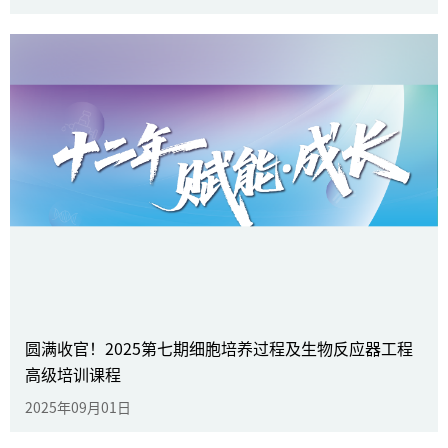
双城高光！倍谙基一周连赴两大盛
会，以技术与合作赋能 CGT 产业
圆满收官！2025第七期细胞培养过程及生物反应器工程
高级培训课程
2025年12月02日
了解更多
2025年09月01日