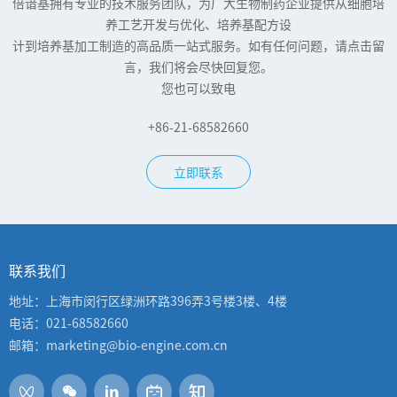
倍谙基拥有专业的技术服务团队，为广大生物制药企业提供从细胞培
年会顺利举办
养工艺开发与优化、培养基配方设
计到培养基加工制造的高品质一站式服务。如有任何问题，请点击留
第二届中国细胞培养工程与技术学术年会
言，我们将会尽快回复您。
您也可以致电
2023年08月16日
了解更多
+86-21-68582660
立即联系
联系我们
地址：上海市闵行区绿洲环路396弄3号楼3楼、4楼
电话：021-68582660
邮箱：marketing@bio-engine.com.cn