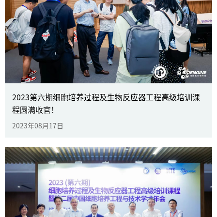
相BIOCHINA2024（EBC），吸睛无
数！
2024年3月14-16日，BIOCHINA2024易贸生物产业大
会在苏州国际博览中心顺利举行。 倍谙基作为国内首部
无血清培养基团体标准的制定者，携丰富产品亮相
E057-058展台。
2023第六期细胞培养过程及生物反应器工程高级培训课
程圆满收官！
2024年03月20日
了解更多
2023年08月17日