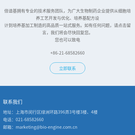
倍谙基拥有专业的技术服务团队，为广大生物制药企业提供从细胞培
养工艺开发与优化、培养基配方设
计到培养基加工制造的高品质一站式服务。如有任何问题，请点击留
言，我们将会尽快回复您。
您也可以致电
+86-21-68582660
立即联系
联系我们
地址：上海市闵行区绿洲环路396弄3号楼3楼、4楼
电话：021-68582660
邮箱：marketing@bio-engine.com.cn